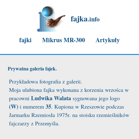
fajka
.info
fajki
Mikrus MR-300
Artykuły
Mikrus "Mister Rajdu Mielec-Konin 1977r."
Prywatna galeria fajek.
Mikrus nasza mielecka legenda
Przykładowa fotografia z galerii.
Moja ulubiona fajka wykonana z korzenia wrzośca w
Mikrus stuknęło 60lat
Ludwika Walata
pracowni
sygnowana jego logo
(W)
35
i numerem
. Kupiona w Rzeszowie podczas
Jarmarku Rzemiosła 1975r. na stoisku rzemieślników
fajczarzy z Przemyśla.