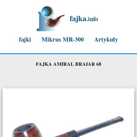
fajka
.info
fajki
Mikrus MR-300
Artykuły
Mikrus "Mister Rajdu Mielec-Konin 1977r."
FAJKA AMIRAL BRAIAR 68
Mikrus nasza mielecka legenda
Mikrus stuknęło 60lat