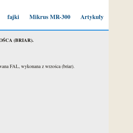
fajki
Mikrus MR-300
Artykuły
n 1977r."
ŚCA (BRIAR).
owana FAL, wykonana z wrzośca (briar).