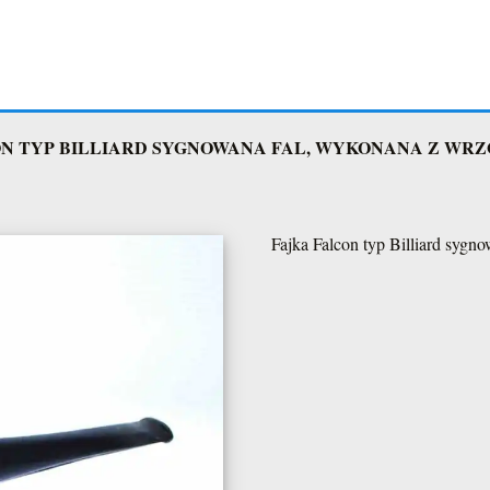
Mikrus "Mister Rajdu Mielec-Koni
N TYP BILLIARD SYGNOWANA FAL, WYKONANA Z WRZO
Mikrus nasza mielecka legenda
Mikrus stuknęło 60lat
Fajka Falcon typ Billiard sygn