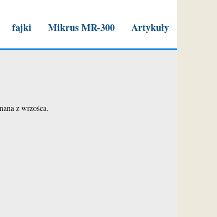
fajki
Mikrus MR-300
Artykuły
n 1977r."
onana z wrzośca.