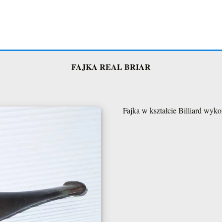
Mikrus "Mister Rajdu Mielec-Koni
FAJKA REAL BRIAR
Mikrus nasza mielecka legenda
Mikrus stuknęło 60lat
Fajka w kształcie Billiard wyk