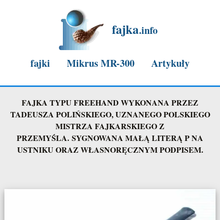
fajka
.info
fajki
Mikrus MR-300
Artykuły
Mikrus "Mister Rajdu Mielec-Konin 1977r."
FAJKA TYPU FREEHAND WYKONANA PRZEZ
TADEUSZA POLIŃSKIEGO, UZNANEGO POLSKIEGO
Mikrus nasza mielecka legenda
MISTRZA FAJKARSKIEGO Z
PRZEMYŚLA. SYGNOWANA MAŁĄ LITERĄ P NA
Mikrus stuknęło 60lat
USTNIKU ORAZ WŁASNORĘCZNYM PODPISEM.