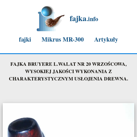
fajka
.info
fajki
Mikrus MR-300
Artykuły
Mikrus "Mister Rajdu Mielec-Konin 1977r."
FAJKA BRUYERE L.WALAT NR 20 WRZOŚCOWA,
WYSOKIEJ JAKOŚCI WYKONANIA Z
Mikrus nasza mielecka legenda
CHARAKTERYSTYCZNYM USŁOJENIA DREWNA.
Mikrus stuknęło 60lat